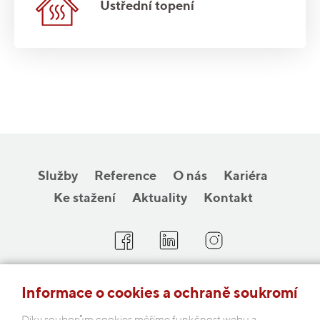
Ústřední topení
Služby
Reference
O nás
Kariéra
Ke stažení
Aktuality
Kontakt
COBAP s.r.o.
Informace o cookies a ochraně soukromí
Michelská 18/12a, 140 00 Praha 4
Díky souborům cookies měříme funkčnost webu a