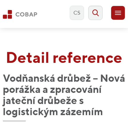
CS
Togg
navi
Detail reference
Vodňanská drůbež – Nová
porážka a zpracování
jateční drůbeže s
logistickým zázemím