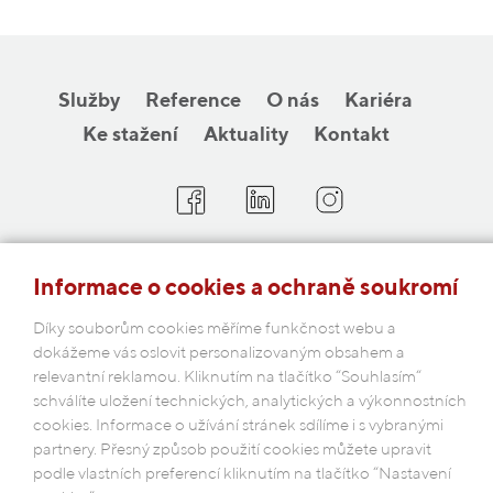
Služby
Reference
O nás
Kariéra
Ke stažení
Aktuality
Kontakt
COBAP s.r.o.
Informace o cookies a ochraně soukromí
Michelská 18/12a, 140 00 Praha 4
Česká republika
Díky souborům cookies měříme funkčnost webu a
dokážeme vás oslovit personalizovaným obsahem a
relevantní reklamou. Kliknutím na tlačítko “Souhlasím“
Podmínky ochrany osobních údajů
schválíte uložení technických, analytických a výkonnostních
cookies. Informace o užívání stránek sdílíme i s vybranými
partnery. Přesný způsob použití cookies můžete upravit
podle vlastních preferencí kliknutím na tlačítko “Nastavení