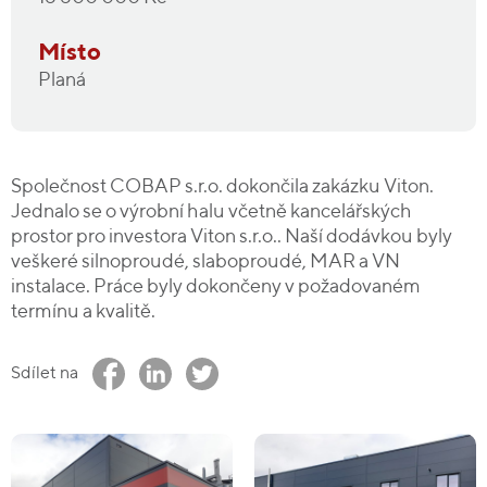
Místo
Planá
Společnost COBAP s.r.o. dokončila zakázku Viton.
Jednalo se o výrobní halu včetně kancelářských
prostor pro investora Viton s.r.o.. Naší dodávkou byly
veškeré silnoproudé, slaboproudé, MAR a VN
instalace. Práce byly dokončeny v požadovaném
termínu a kvalitě.
Sdílet na