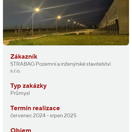
Zákazník
STRABAG Pozemní a inženýrské stavitelství
s.r.o.
Typ zakázky
Průmysl
Termín realizace
červenec 2024 - srpen 2025
Objem