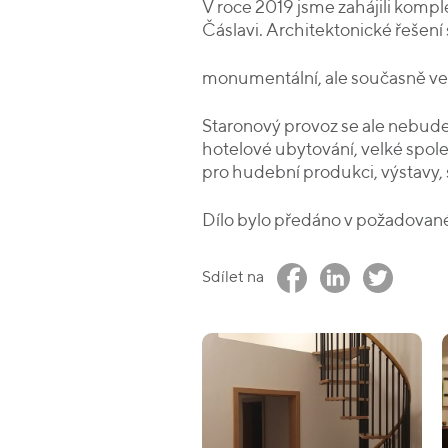
V roce 2019 jsme zahájili kompl
Čáslavi. Architektonické řešení
monumentální, ale současně velm
Staronový provoz se ale nebude
hotelové ubytování, velké společ
pro hudební produkci, výstavy,
Dílo bylo předáno v požadované 
Sdílet na