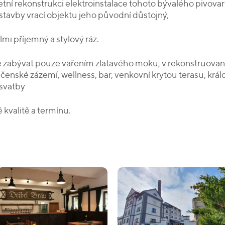
etní rekonstrukci elektroinstalace tohoto bývalého pivov
 stavby vrací objektu jeho původní důstojný,
i příjemný a stylový ráz.
 zabývat pouze vařením zlatavého moku, v rekonstruovan
enské zázemí, wellness, bar, venkovní krytou terasu, králo
 svatby
kvalitě a termínu.