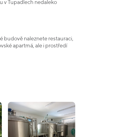
aru v Tupadlech nedaleko
é budově naleznete restauraci,
vské apartmá, ale i prostředí