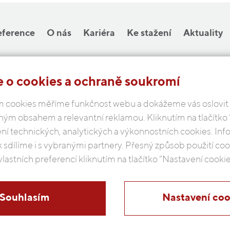
eference
O nás
Kariéra
Ke stažení
Aktuality
 o cookies a ochraně soukromí
COBAP s.r.o.
 cookies měříme funkčnost webu a dokážeme vás oslovit
Michelská 18/12a, 140 00 Praha 4
ným obsahem a relevantní reklamou. Kliknutím na tlačítko
Česká republika
ení technických, analytických a výkonnostních cookies. In
k sdílíme i s vybranými partnery. Přesný způsob použití c
Podmínky ochrany osobních údajů
vlastních preferencí kliknutím na tlačítko “Nastavení cookie
Souhlasím
Nastavení coo