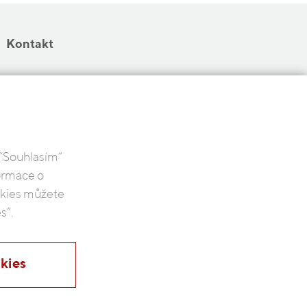
Kontakt
 “Souhlasím“
formace o
ookies můžete
s”.
kies