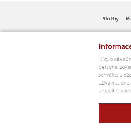
Služby
R
Informace
Díky souborům
personalizova
schválíte ulož
užívání stráne
upravit podle 