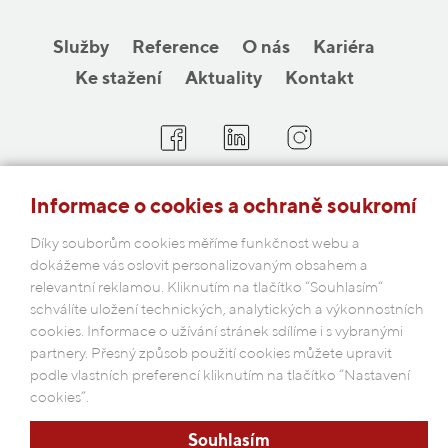
Služby
Reference
O nás
Kariéra
Ke stažení
Aktuality
Kontakt
COBAP s.r.o.
Informace o cookies a ochraně soukromí
Michelská 18/12a, 140 00 Praha 4
Díky souborům cookies měříme funkčnost webu a
Česká republika
dokážeme vás oslovit personalizovaným obsahem a
relevantní reklamou. Kliknutím na tlačítko “Souhlasím“
Podmínky ochrany osobních údajů
schválíte uložení technických, analytických a výkonnostních
cookies. Informace o užívání stránek sdílíme i s vybranými
partnery. Přesný způsob použití cookies můžete upravit
podle vlastních preferencí kliknutím na tlačítko “Nastavení
cookies”.
Souhlasím