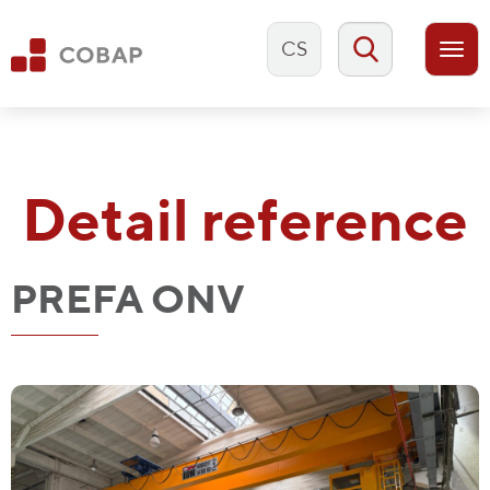
CS
Togg
navi
Detail reference
PREFA ONV