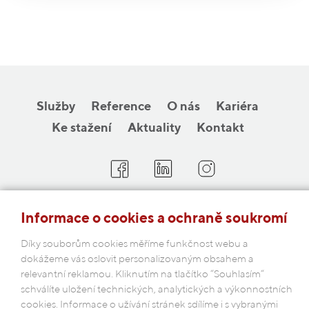
Služby
Reference
O nás
Kariéra
Ke stažení
Aktuality
Kontakt
COBAP s.r.o.
Informace o cookies a ochraně soukromí
Michelská 18/12a, 140 00 Praha 4
Díky souborům cookies měříme funkčnost webu a
Česká republika
dokážeme vás oslovit personalizovaným obsahem a
relevantní reklamou. Kliknutím na tlačítko “Souhlasím“
Podmínky ochrany osobních údajů
schválíte uložení technických, analytických a výkonnostních
cookies. Informace o užívání stránek sdílíme i s vybranými