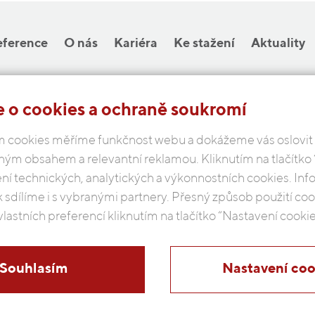
eference
O nás
Kariéra
Ke stažení
Aktuality
 o cookies a ochraně soukromí
COBAP s.r.o.
 cookies měříme funkčnost webu a dokážeme vás oslovit
Michelská 18/12a, 140 00 Praha 4
ným obsahem a relevantní reklamou. Kliknutím na tlačítko
Česká republika
ení technických, analytických a výkonnostních cookies. In
k sdílíme i s vybranými partnery. Přesný způsob použití c
Podmínky ochrany osobních údajů
vlastních preferencí kliknutím na tlačítko “Nastavení cookie
Souhlasím
Nastavení coo