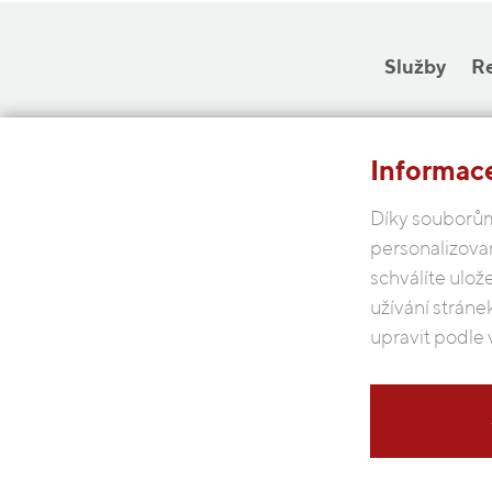
Služby
R
Informace
Díky souborům
personalizova
schválíte ulož
užívání stráne
upravit podle 