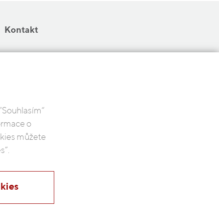
Kontakt
 “Souhlasím“
formace o
ookies můžete
s”.
kies