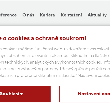
eference
O nás
Kariéra
Ke stažení
Aktuality
 o cookies a ochraně soukromí
COBAP s.r.o.
 cookies měříme funkčnost webu a dokážeme vás oslovit
Michelská 18/12a, 140 00 Praha 4
ným obsahem a relevantní reklamou. Kliknutím na tlačítko
Česká republika
ení technických, analytických a výkonnostních cookies. In
k sdílíme i s vybranými partnery. Přesný způsob použití c
Podmínky ochrany osobních údajů
vlastních preferencí kliknutím na tlačítko “Nastavení cookie
Souhlasím
Nastavení coo