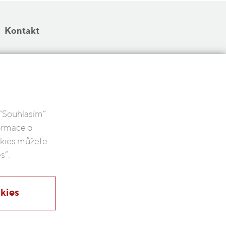
Kontakt
 “Souhlasím“
formace o
ookies můžete
s”.
kies