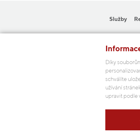
Služby
R
Informace
Díky souborům
personalizova
schválíte ulož
užívání stráne
upravit podle 