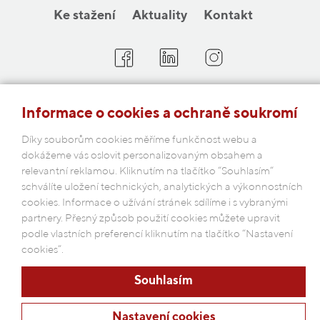
Ke stažení
Aktuality
Kontakt
COBAP s.r.o.
Informace o cookies a ochraně soukromí
Michelská 18/12a, 140 00 Praha 4
Česká republika
Díky souborům cookies měříme funkčnost webu a
dokážeme vás oslovit personalizovaným obsahem a
relevantní reklamou. Kliknutím na tlačítko “Souhlasím“
Podmínky ochrany osobních údajů
schválíte uložení technických, analytických a výkonnostních
cookies. Informace o užívání stránek sdílíme i s vybranými
partnery. Přesný způsob použití cookies můžete upravit
podle vlastních preferencí kliknutím na tlačítko “Nastavení
cookies”.
Souhlasím
Nastavení cookies