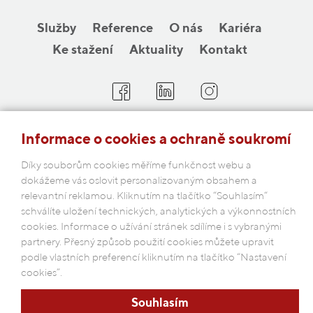
Služby
Reference
O nás
Kariéra
Ke stažení
Aktuality
Kontakt
COBAP s.r.o.
Informace o cookies a ochraně soukromí
Michelská 18/12a, 140 00 Praha 4
Díky souborům cookies měříme funkčnost webu a
Česká republika
dokážeme vás oslovit personalizovaným obsahem a
relevantní reklamou. Kliknutím na tlačítko “Souhlasím“
Podmínky ochrany osobních údajů
schválíte uložení technických, analytických a výkonnostních
cookies. Informace o užívání stránek sdílíme i s vybranými
partnery. Přesný způsob použití cookies můžete upravit
podle vlastních preferencí kliknutím na tlačítko “Nastavení
cookies”.
Souhlasím