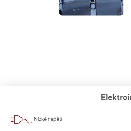
Elektroi
Nízké napětí