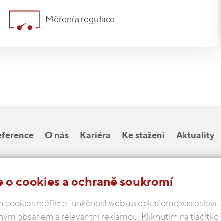
Měření a regulace
eference
O nás
Kariéra
Ke stažení
Aktuality
 o cookies a ochraně soukromí
COBAP s.r.o.
 cookies měříme funkčnost webu a dokážeme vás oslovit
Michelská 18/12a, 140 00 Praha 4
ným obsahem a relevantní reklamou. Kliknutím na tlačítko
Česká republika