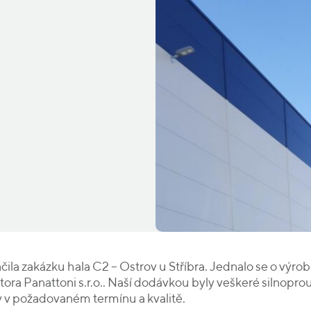
la zakázku hala C2 – Ostrov u Stříbra. Jednalo se o výrob
tora Panattoni s.r.o.. Naší dodávkou byly veškeré silnopr
y v požadovaném termínu a kvalitě.