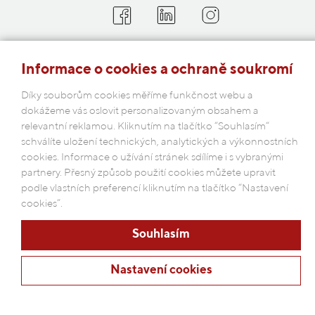
COBAP s.r.o.
Informace o cookies a ochraně soukromí
Michelská 18/12a, 140 00 Praha 4
Česká republika
Díky souborům cookies měříme funkčnost webu a
dokážeme vás oslovit personalizovaným obsahem a
relevantní reklamou. Kliknutím na tlačítko “Souhlasím“
Podmínky ochrany osobních údajů
schválíte uložení technických, analytických a výkonnostních
cookies. Informace o užívání stránek sdílíme i s vybranými
partnery. Přesný způsob použití cookies můžete upravit
podle vlastních preferencí kliknutím na tlačítko “Nastavení
cookies”.
Souhlasím
Nastavení cookies