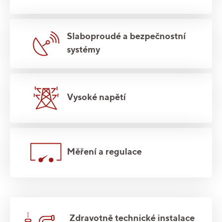
Slaboproudé a bezpečnostní
systémy
Vysoké napětí
Měření a regulace
Zdravotně technické instalace