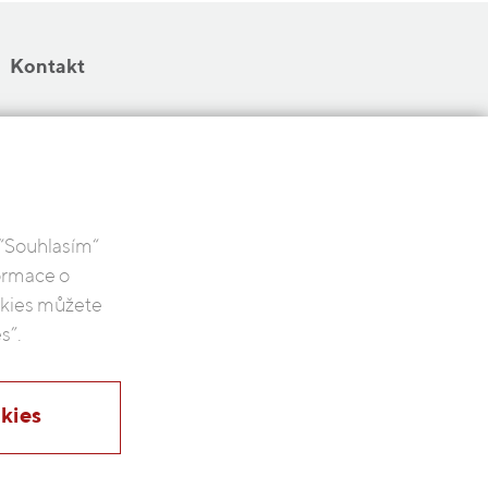
Kontakt
 “Souhlasím“
formace o
ookies můžete
s”.
kies