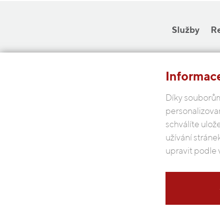
Služby
R
Informace
Díky souborům
personalizova
schválíte ulož
užívání stráne
upravit podle 