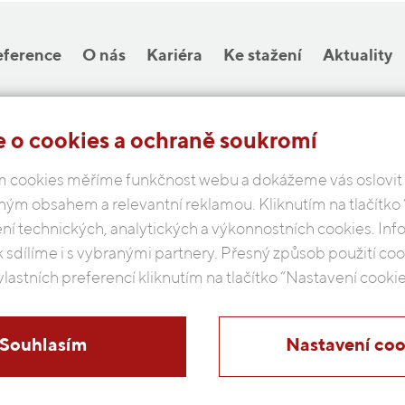
eference
O nás
Kariéra
Ke stažení
Aktuality
 o cookies a ochraně soukromí
COBAP s.r.o.
 cookies měříme funkčnost webu a dokážeme vás oslovit
Michelská 18/12a, 140 00 Praha 4
ným obsahem a relevantní reklamou. Kliknutím na tlačítko
Česká republika
ení technických, analytických a výkonnostních cookies. In
k sdílíme i s vybranými partnery. Přesný způsob použití c
Podmínky ochrany osobních údajů
vlastních preferencí kliknutím na tlačítko “Nastavení cookie
Souhlasím
Nastavení coo