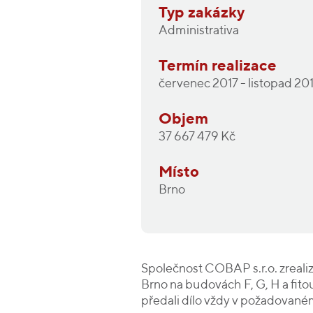
Typ zakázky
Administrativa
Termín realizace
červenec 2017 - listopad 20
Objem
37 667 479 Kč
Místo
Brno
Společnost COBAP s.r.o. zreali
Brno na budovách F, G, H a fi
předali dílo vždy v požadovaném