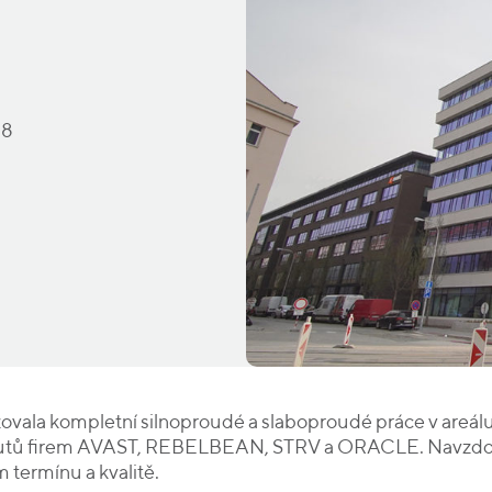
18
zovala kompletní silnoproudé a slaboproudé práce v areá
toutů firem AVAST, REBELBEAN, STRV a ORACLE. Navzdor
 termínu a kvalitě.