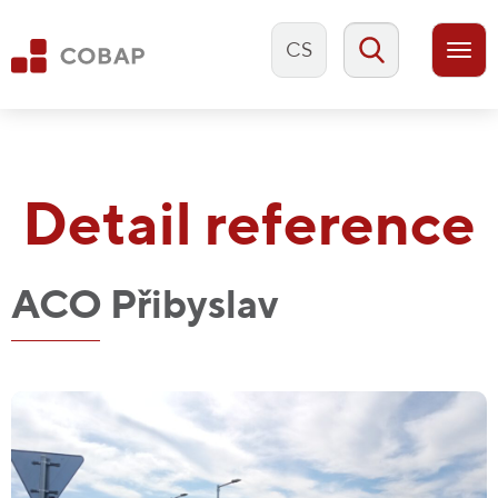
CS
Togg
navi
Detail reference
ACO Přibyslav