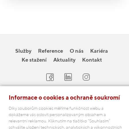
Služby
Reference
O nás
Kariéra
Ke stažení
Aktuality
Kontakt
COBAP s.r.o.
Informace o cookies a ochraně soukromí
Michelská 18/12a, 140 00 Praha 4
Díky souborům cookies měříme funkčnost webu a
Česká republika
dokážeme vás oslovit personalizovaným obsahem a
relevantní reklamou. Kliknutím na tlačítko “Souhlasím“
Podmínky ochrany osobních údajů
schválíte uložení technických, analytických a výkonnostních