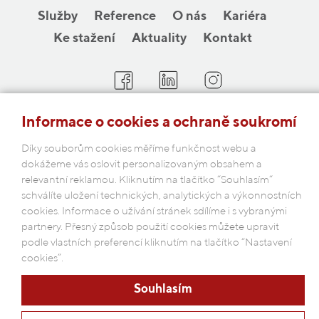
Služby
Reference
O nás
Kariéra
Ke stažení
Aktuality
Kontakt
Informace o cookies a ochraně soukromí
COBAP s.r.o.
Michelská 18/12a, 140 00 Praha 4
Díky souborům cookies měříme funkčnost webu a
Česká republika
dokážeme vás oslovit personalizovaným obsahem a
relevantní reklamou. Kliknutím na tlačítko “Souhlasím“
schválíte uložení technických, analytických a výkonnostních
Podmínky ochrany osobních údajů
cookies. Informace o užívání stránek sdílíme i s vybranými
partnery. Přesný způsob použití cookies můžete upravit
podle vlastních preferencí kliknutím na tlačítko “Nastavení
cookies”.
Souhlasím