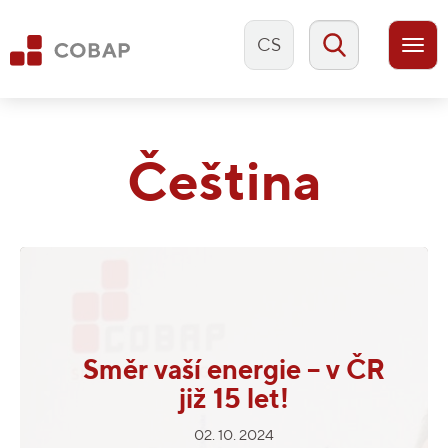
CS
Togg
navi
Čeština
Směr vaší energie – v ČR
již 15 let!
02. 10. 2024