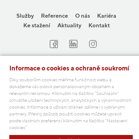
Služby
Reference
O nás
Kariéra
Ke stažení
Aktuality
Kontakt
COBAP s.r.o.
Informace o cookies a ochraně soukromí
Michelská 18/12a, 140 00 Praha 4
Česká republika
Díky souborům cookies měříme funkčnost webu a
dokážeme vás oslovit personalizovaným obsahem a
relevantní reklamou. Kliknutím na tlačítko “Souhlasím“
Podmínky ochrany osobních údajů
schválíte uložení technických, analytických a výkonnostních
cookies. Informace o užívání stránek sdílíme i s vybranými
partnery. Přesný způsob použití cookies můžete upravit
podle vlastních preferencí kliknutím na tlačítko “Nastavení
cookies”.