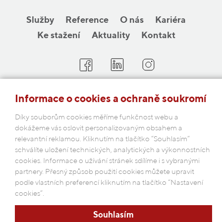
Služby
Reference
O nás
Kariéra
Ke stažení
Aktuality
Kontakt
COBAP s.r.o.
Informace o cookies a ochraně soukromí
Michelská 18/12a, 140 00 Praha 4
Díky souborům cookies měříme funkčnost webu a
Česká republika
dokážeme vás oslovit personalizovaným obsahem a
relevantní reklamou. Kliknutím na tlačítko “Souhlasím“
Podmínky ochrany osobních údajů
schválíte uložení technických, analytických a výkonnostních
cookies. Informace o užívání stránek sdílíme i s vybranými
partnery. Přesný způsob použití cookies můžete upravit
podle vlastních preferencí kliknutím na tlačítko “Nastavení
cookies”.
Souhlasím