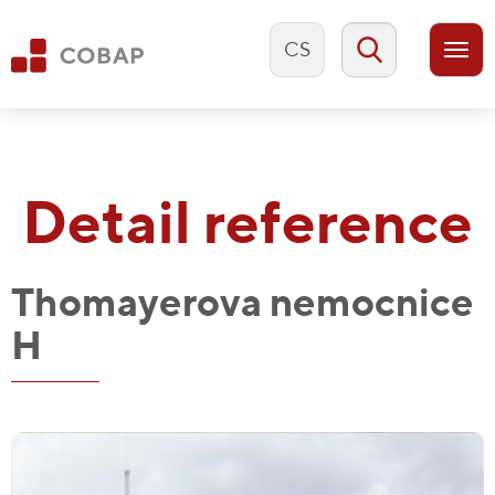
CS
Togg
navi
Detail reference
Thomayerova nemocnice
H