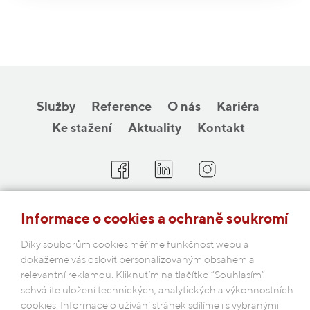
Služby
Reference
O nás
Kariéra
Ke stažení
Aktuality
Kontakt
COBAP s.r.o.
Informace o cookies a ochraně soukromí
Michelská 18/12a, 140 00 Praha 4
Díky souborům cookies měříme funkčnost webu a
Česká republika
dokážeme vás oslovit personalizovaným obsahem a
relevantní reklamou. Kliknutím na tlačítko “Souhlasím“
Podmínky ochrany osobních údajů
schválíte uložení technických, analytických a výkonnostních
cookies. Informace o užívání stránek sdílíme i s vybranými