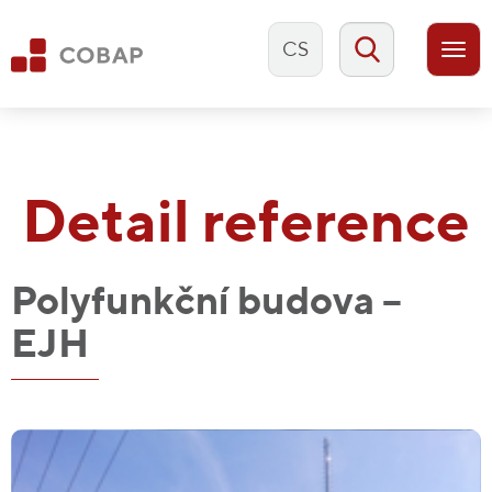
CS
Togg
navi
Detail reference
Polyfunkční budova –
EJH