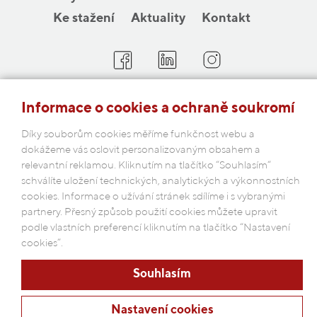
Ke stažení
Aktuality
Kontakt
COBAP s.r.o.
Informace o cookies a ochraně soukromí
Michelská 18/12a, 140 00 Praha 4
Díky souborům cookies měříme funkčnost webu a
Česká republika
dokážeme vás oslovit personalizovaným obsahem a
relevantní reklamou. Kliknutím na tlačítko “Souhlasím“
Podmínky ochrany osobních údajů
schválíte uložení technických, analytických a výkonnostních
cookies. Informace o užívání stránek sdílíme i s vybranými
partnery. Přesný způsob použití cookies můžete upravit
podle vlastních preferencí kliknutím na tlačítko “Nastavení
cookies”.
Souhlasím
Nastavení cookies