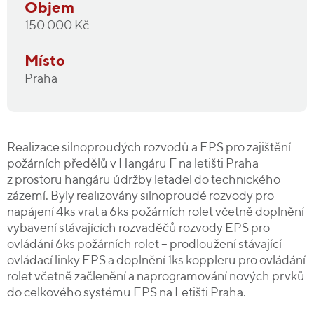
Objem
150 000 Kč
Místo
Praha
Realizace silnoproudých rozvodů a EPS pro zajištění
požárních předělů v Hangáru F na letišti Praha
z prostoru hangáru údržby letadel do technického
zázemí. Byly realizovány silnoproudé rozvody pro
napájení 4ks vrat a 6ks požárních rolet včetně doplnění
vybavení stávajících rozvaděčů rozvody EPS pro
ovládání 6ks požárních rolet – prodloužení stávající
ovládací linky EPS a doplnění 1ks koppleru pro ovládání
rolet včetně začlenění a naprogramování nových prvků
do celkového systému EPS na Letišti Praha.