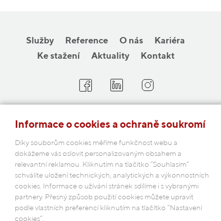
Služby
Reference
O nás
Kariéra
Ke stažení
Aktuality
Kontakt
COBAP s.r.o.
Informace o cookies a ochraně soukromí
Michelská 18/12a, 140 00 Praha 4
Česká republika
Díky souborům cookies měříme funkčnost webu a
dokážeme vás oslovit personalizovaným obsahem a
relevantní reklamou. Kliknutím na tlačítko “Souhlasím“
Podmínky ochrany osobních údajů
schválíte uložení technických, analytických a výkonnostních
cookies. Informace o užívání stránek sdílíme i s vybranými
partnery. Přesný způsob použití cookies můžete upravit
podle vlastních preferencí kliknutím na tlačítko “Nastavení
cookies”.