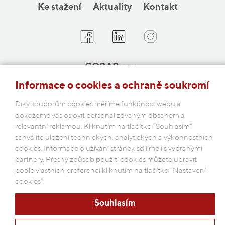
Ke stažení
Aktuality
Kontakt
COBAP s.r.o.
Michelská 18/12a, 140 00 Praha 4
Informace o cookies a ochraně soukromí
Česká republika
Díky souborům cookies měříme funkčnost webu a
dokážeme vás oslovit personalizovaným obsahem a
Podmínky ochrany osobních údajů
relevantní reklamou. Kliknutím na tlačítko “Souhlasím“
schválíte uložení technických, analytických a výkonnostních
cookies. Informace o užívání stránek sdílíme i s vybranými
partnery. Přesný způsob použití cookies můžete upravit
podle vlastních preferencí kliknutím na tlačítko “Nastavení
cookies”.
Souhlasím