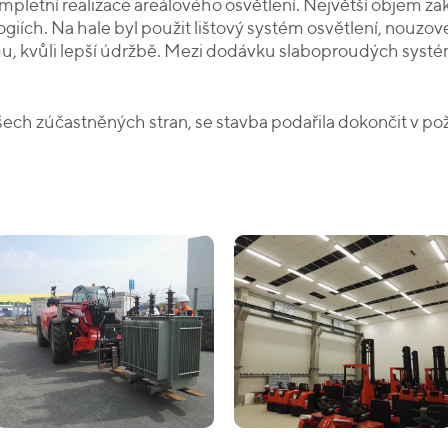
mpletní realizace areálového osvětlení. Největší objem zakáz
iích. Na hale byl použit lištový systém osvětlení, nouzové
u, kvůli lepší údržbě. Mezi dodávku slaboproudých systé
šech zúčastněných stran, se stavba podařila dokončit v po