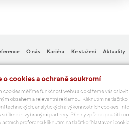
eference
O nás
Kariéra
Ke stažení
Aktuality
 o cookies a ochraně soukromí
COBAP s.r.o.
 cookies měříme funkčnost webu a dokážeme vás oslovit
Michelská 18/12a, 140 00 Praha 4
ným obsahem a relevantní reklamou. Kliknutím na tlačítko
Česká republika
ení technických, analytických a výkonnostních cookies. In
k sdílíme i s vybranými partnery. Přesný způsob použití c
Podmínky ochrany osobních údajů
vlastních preferencí kliknutím na tlačítko “Nastavení cookie