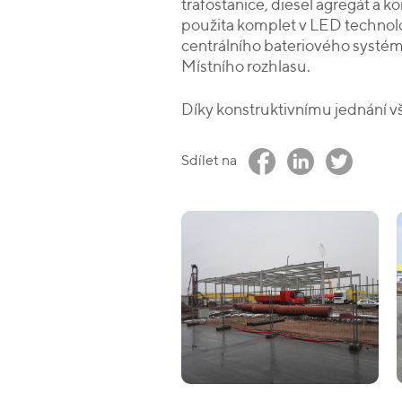
trafostanice, diesel agregát a ko
použita komplet v LED technolog
centrálního bateriového systém
Místního rozhlasu.
Díky konstruktivnímu jednání v
Sdílet na