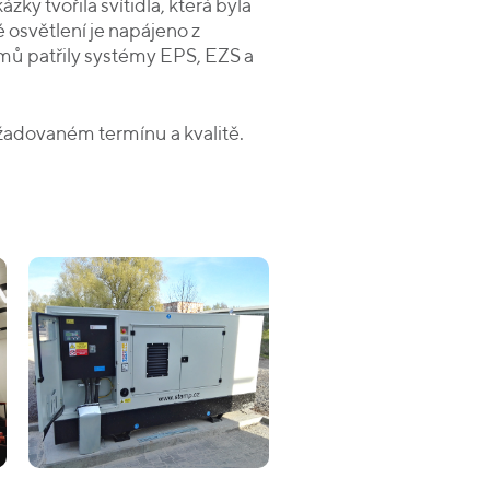
ky tvořila svítidla, která byla
 osvětlení je napájeno z
mů patřily systémy EPS, EZS a
žadovaném termínu a kvalitě.