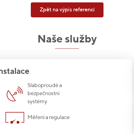
Zpět na výpis referencí
Naše služby
nstalace
Slaboproudé a
bezpečnostní
systémy
Měření a regulace