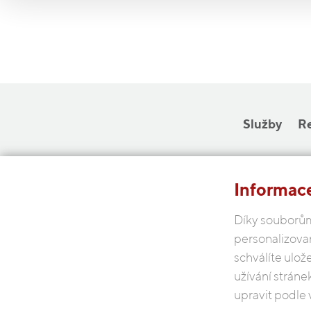
Služby
R
Informace
Díky souborům
personalizova
schválíte ulož
užívání stráne
upravit podle 