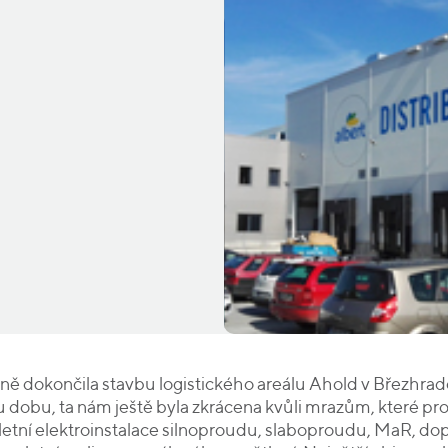
ě dokončila stavbu logistického areálu Ahold v Březhradě
dobu, ta nám ještě byla zkrácena kvůli mrazům, které pro
tní elektroinstalace silnoproudu, slaboproudu, MaR, dopln