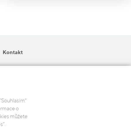
Kontakt
 “Souhlasím“
formace o
ookies můžete
s”.