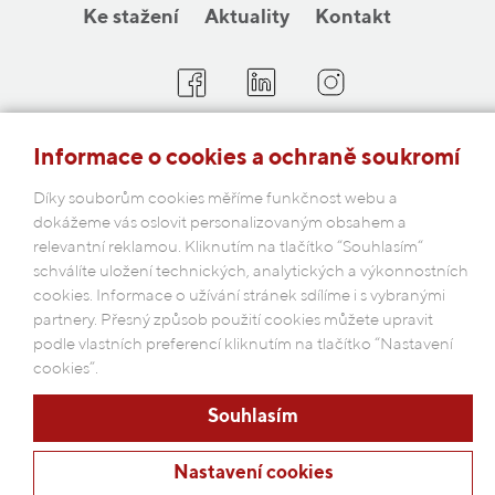
Ke stažení
Aktuality
Kontakt
COBAP s.r.o.
Informace o cookies a ochraně soukromí
Michelská 18/12a, 140 00 Praha 4
Díky souborům cookies měříme funkčnost webu a
Česká republika
dokážeme vás oslovit personalizovaným obsahem a
relevantní reklamou. Kliknutím na tlačítko “Souhlasím“
Podmínky ochrany osobních údajů
schválíte uložení technických, analytických a výkonnostních
cookies. Informace o užívání stránek sdílíme i s vybranými
partnery. Přesný způsob použití cookies můžete upravit
podle vlastních preferencí kliknutím na tlačítko “Nastavení
cookies”.
Souhlasím
Nastavení cookies