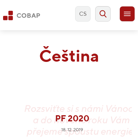
CS
Togg
navi
Čeština
PF 2020
18. 12. 2019