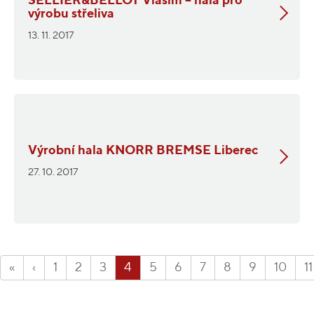
SELLIER&BELLOT Vlašim – hala pro
výrobu střeliva
13. 11. 2017
Výrobní hala KNORR BREMSE Liberec
27. 10. 2017
«
‹
1
2
3
4
5
6
7
8
9
10
11